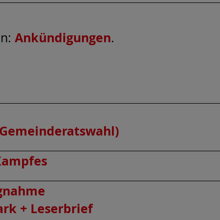
Ankündigungen
en:
.
 (Gemeinderatswahl)
 Kampfes
ngnahme
rk + Leserbrief