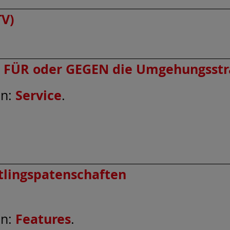
TV)
ie FÜR oder GEGEN die Umgehungsst
Service
en:
.
tlingspatenschaften
Features
en:
.