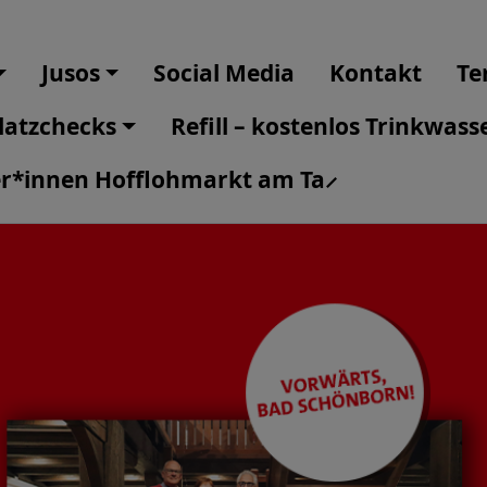
Jusos
Social Media
Kontakt
Te
platzchecks
Refill – kostenlos Trinkwass
*innen Hofflohmarkt am Ta ̷