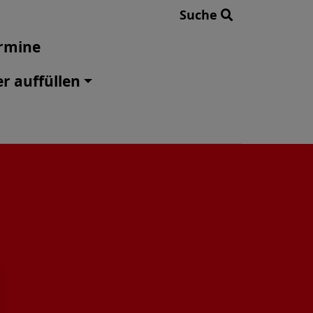
Suche
rmine
er auffüllen